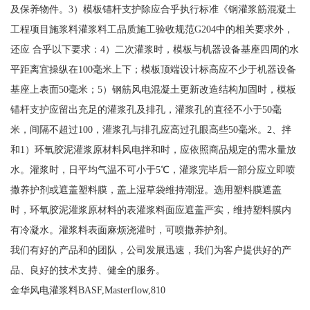
及保养物件。3）模板锚杆支护除应合乎执行标准《钢灌浆筋混凝土
工程项目施浆料灌浆料工品质施工验收规范G204中的相关要求外，
还应 合乎以下要求：4）二次灌浆时，模板与机器设备基座四周的水
平距离宜操纵在100毫米上下；模板顶端设计标高应不少于机器设备
基座上表面50毫米；5）钢筋风电混凝土更新改造结构加固时，模板
锚杆支护应留出充足的灌浆孔及排孔，灌浆孔的直径不小于50毫
米，间隔不超过100，灌浆孔与排孔应高过孔眼高些50毫米。2、拌
和1）环氧胶泥灌浆原材料风电拌和时，应依照商品规定的需水量放
水。灌浆时，日平均气温不可小于5℃，灌浆完毕后一部分应立即喷
撒养护剂或遮盖塑料膜，盖上湿草袋维持潮湿。选用塑料膜遮盖
时，环氧胶泥灌浆原材料的表灌浆料面应遮盖严实，维持塑料膜内
有冷凝水。灌浆料表面麻烦浇灌时，可喷撒养护剂。
我们有好的产品和的团队，公司发展迅速，我们为客户提供好的产
品、良好的技术支持、健全的服务。
金华风电灌浆料BASF,Masterflow,810