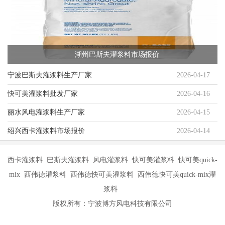
湖州巴斯夫灌浆料市场报价
宁波巴斯夫灌浆料生产厂家
2026-04-17
快可美灌浆料批发厂家
2026-04-16
丽水风电灌浆料生产厂家
2026-04-15
绍兴西卡灌浆料市场报价
2026-04-14
西卡灌浆料 巴斯夫灌浆料 风电灌浆料 快可美灌浆料 快可美quick-
mix 西伟德灌浆料 西伟德快可美灌浆料 西伟德快可美quick-mix灌
浆料
版权所有：宁波博方风电科技有限公司