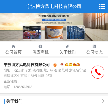
宁波博方风电科技有限公司
公司首页
供应商机
关于我们
公司动态
宁波博方风电科技有限公司
荣誉认证
地址：浙江省 宁波 镇海区 蛟川街道 俞范村 浙江省宁波
市镇海区中官路1188号14幢105室
企业性质：
电话：18888667968
关于我们