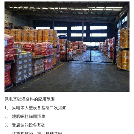
风电基础灌浆料的应用范围
1、 风电等大型设备基础二次灌浆;
2、 地脚螺栓锚固灌浆;
3、 受腐蚀的设备基础;
4、 抗震构筑物、重型机械基础。