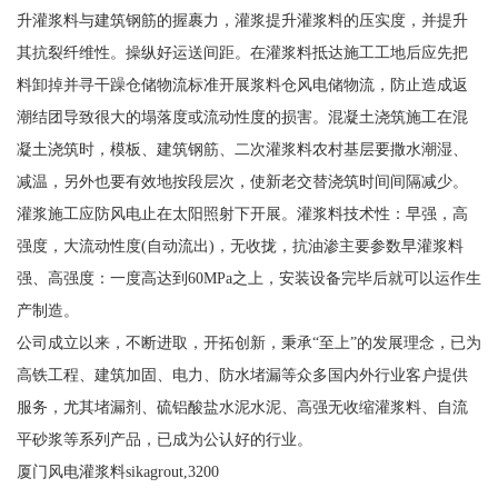
升灌浆料与建筑钢筋的握裹力，灌浆提升灌浆料的压实度，并提升
其抗裂纤维性。操纵好运送间距。在灌浆料抵达施工工地后应先把
料卸掉并寻干躁仓储物流标准开展浆料仓风电储物流，防止造成返
潮结团导致很大的塌落度或流动性度的损害。混凝土浇筑施工在混
凝土浇筑时，模板、建筑钢筋、二次灌浆料农村基层要撒水潮湿、
减温，另外也要有效地按段层次，使新老交替浇筑时间间隔减少。
灌浆施工应防风电止在太阳照射下开展。灌浆料技术性：早强，高
强度，大流动性度(自动流出)，无收拢，抗油渗主要参数早灌浆料
强、高强度：一度高达到60MPa之上，安装设备完毕后就可以运作生
产制造。
公司成立以来，不断进取，开拓创新，秉承“至上”的发展理念，已为
高铁工程、建筑加固、电力、防水堵漏等众多国内外行业客户提供
服务，尤其堵漏剂、硫铝酸盐水泥水泥、高强无收缩灌浆料、自流
平砂浆等系列产品，已成为公认好的行业。
厦门风电灌浆料sikagrout,3200