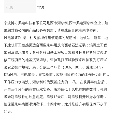
产地
宁波
宁波博方风电科技有限公司是西卡灌浆料,西卡风电灌浆料企业，如
果您对我公司的产品服务有兴趣，请在线留言或者来电咨询。
风电灌浆料,梁、柱及预埋件建筑钢筋的配筋图；地铁站、鞋童、地
下建筑开工缝感觉适合而应浆料用反向驱动器法嵌装；混泥土工程
加固及漏水修复；各种各样田基工程项目浆和各种各样紧急突袭维
修工程项目的地基沉降灌浆。查验孔打压试验灌浆料按双孔打压试
验安全操作规程开展，分成三个环节（50.6、101.3、灌浆151.9）
KPa风电。可电灌是，在实验前，应应用预置拉力的工作压力用扩大
工作压力水清洗，灌浆料约为预置拉力的1.5倍。在获得牢稳总后，
开展三个环节的宣布压水实验。吸湿值低于风电控制参数时，可思
考难题灌浆称心如意规定。灌浆12天后，对灌浆料开展撒水保养，
担保灌浆料表面潮润润泽二十四小时，尤其是提升初期保养不少于
14天。