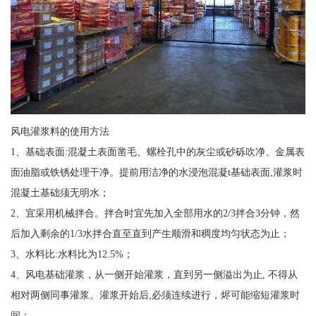
风电灌浆料的使用方法
1、基础表面:混凝土表面凿毛、螺栓孔中的灰尘或砂砾吹净、金属表
面油脂或铁锈处理干净。提前用洁净的水浸泡混凝t基础表面,灌浆时
混凝土基础须无明水；
2、宜采用机械拌合。拌合时宜先加入全部用水的2/3拌合3分钟，然
后加入剩余的1/3水拌合直至直到产生顺滑和稠度均匀状态为止；
3、水料比:水料比为12.5%；
4、风电基础灌浆，从一侧开始灌浆，直到另一侧溢出为止, 不得从
相对两侧同事灌浆。灌浆开始后,必须连续进行，烬可能缩短灌浆时
间；