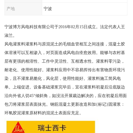
产地
宁波
宁波博方风电科技有限公司于2016年02月15日成立。法定代表人王
淑兰。
风电灌浆料灌浆料与原混泥土的毛细血管相互之间连接，混凝土胶
体溶液可以互相渗入，对页面造成风电自痊愈效用。能够与农村基
层有更强的相溶性、工作中灵活性、互相透水性。灌浆料零污染，
耐老化、使用性能好。灌浆料应用中不容易挥传出有害物质环境污
染，且不灌浆易脆化，风化层，使用性能好。灌浆料施工简风电
单。上端促进。设备基础灌浆完毕后，宜在灌浆料初凝后沿底版边
沿向外省人切45°倾斜角，如没法开展裁边解决的，应在初凝后用面
包刀将灌浆层表面抹光。钢筋混凝土更新改造和加{标记}固灌浆：
环氧胶泥灌浆原材料的混泥土表面应充足。