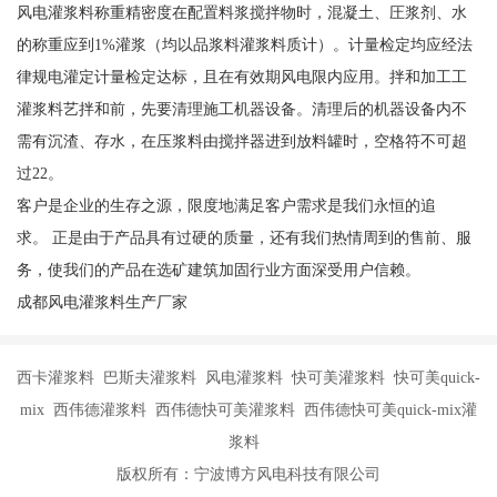
风电灌浆料称重精密度在配置料浆搅拌物时，混凝土、圧浆剂、水
的称重应到1%灌浆（均以品浆料灌浆料质计）。计量检定均应经法
律规电灌定计量检定达标，且在有效期风电限内应用。拌和加工工
灌浆料艺拌和前，先要清理施工机器设备。清理后的机器设备内不
需有沉渣、存水，在压浆料由搅拌器进到放料罐时，空格符不可超
过22。
客户是企业的生存之源，限度地满足客户需求是我们永恒的追
求。 正是由于产品具有过硬的质量，还有我们热情周到的售前、服
务，使我们的产品在选矿建筑加固行业方面深受用户信赖。
成都风电灌浆料生产厂家
西卡灌浆料 巴斯夫灌浆料 风电灌浆料 快可美灌浆料 快可美quick-
mix 西伟德灌浆料 西伟德快可美灌浆料 西伟德快可美quick-mix灌
浆料
版权所有：宁波博方风电科技有限公司