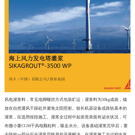
风电灌浆料，常见地脚螺丝方式包裝贮运：灌浆料为50kg成袋，储
放在自然通风干躁处并避免太阳照射。较长机器设备或路轨基本的
灌浆，应选用按段施工。灌浆全过程中如发觉表面有泌水状况，可
布撒小量CGM干风电颗粒料，吸走水分。设备基础灌浆完毕后，要
去除的一部分应在灌浆层终凝前开展解决。在灌浆施工全过程中直