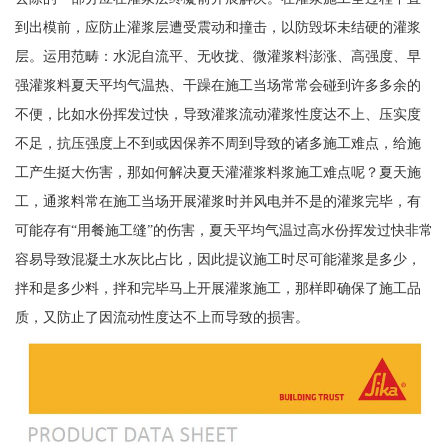
到出模前，应防止灌浆层遭受震动和撞击，以防毁坏未结硬的灌浆
层。运用范畴：水泥自流平、无收拢、微灌浆料澎涨、高强度、早
强灌浆料夏天平均气温热、干躁在施工当场常常会碰到许多多余的
不便，比如水份挥发过快，导致灌浆流动灌浆性度达不上、压实度
不足，抗压强度上不到或因保养不周到导致的诸多施工难点，给施
工产生挺大伤害，那如何解决夏天灌灌浆料浆施工难点呢？夏天施
工，通浆料常在施工当场开展灌浆时并风电并不是的灌浆完毕，有
可能存有“用餐施工缝”的伤害，夏天平均气温过高水份挥发过快非常
容易导致混凝土水灰比占比，因此提议施工时尽可能灌浆是多少，
拌和是多少料，拌和完毕马上开展灌浆施工，那样即确保了施工品
质，又防止了因流动性度达不上而导致的损害。