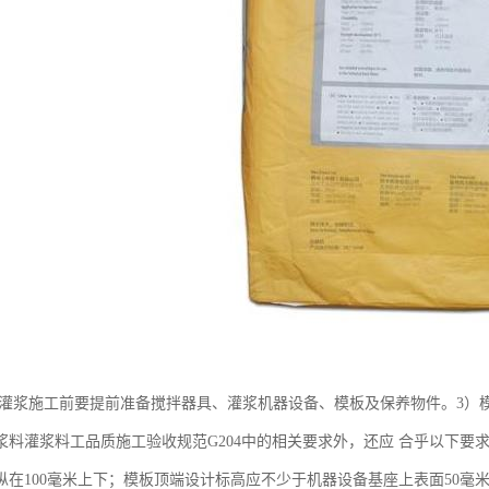
,灌浆施工前要提前准备搅拌器具、灌浆机器设备、模板及保养物件。3）
浆料灌浆料工品质施工验收规范G204中的相关要求外，还应 合乎以下要
纵在100毫米上下；模板顶端设计标高应不少于机器设备基座上表面50毫