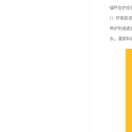
锚杆支护应
1）环氧胶
养护剂或遮
水。灌浆料