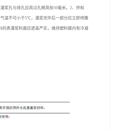
灌浆孔与排孔应高过孔眼高些50毫米。2、拌和
气温不可小于5℃，灌浆完毕后一部分应立即喷撒
料的表灌浆料面应遮盖严实，维持塑料膜内有冷凝