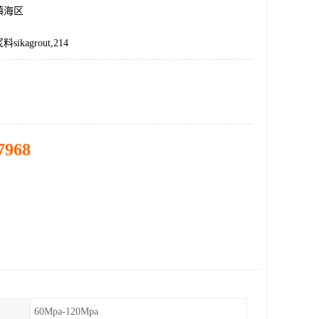
镇海区
kagrout,214
7968
60Mpa-120Mpa