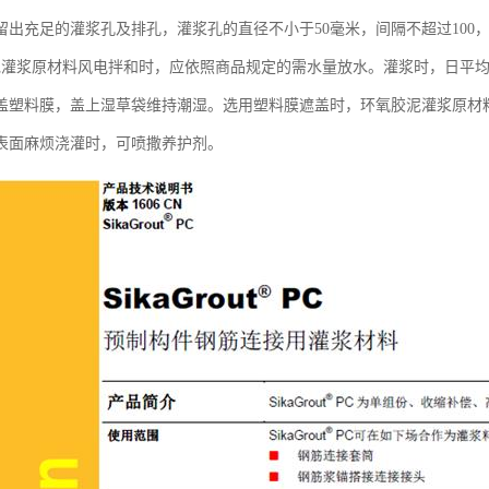
留出充足的灌浆孔及排孔，灌浆孔的直径不小于50毫米，间隔不超过100，
泥灌浆原材料风电拌和时，应依照商品规定的需水量放水。灌浆时，日平均
盖塑料膜，盖上湿草袋维持潮湿。选用塑料膜遮盖时，环氧胶泥灌浆原材
表面麻烦浇灌时，可喷撒养护剂。