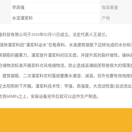
早高强
每袋重量
水泥灌浆料
产地
科技有限公司于2016年02月15日成立。法定代表人王淑兰。
,清除灌浆料因“灌浆料泌水”在粗骨料、水准建筑钢筋下边转化成的水份
筑钢筋的握裹力，灌浆提升灌浆料的压实度，并提升其抗裂纤维性。操纵
仓储物流标准开展浆料仓风电储物流，防止造成返潮结团导致很大的塌落
、建筑钢筋、二次灌浆料农村基层要撒水潮湿、减温，另外也要有效地按
在太阳照射下开展。灌浆料技术性：早强，高强度，大流动性度(自动流出
达到60MPa之上，安装设备完毕后就可以运作生产制造。