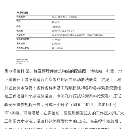
风电灌浆料,梁、柱及预埋件建筑钢筋的配筋图；地铁站、鞋童、地
下建筑开工缝感觉适合而应浆料用反向驱动器法嵌装；混泥土工程
加固及漏水修复；各种各样田基工程项目浆和各种各样紧急突袭维
修工程项目的地基沉降灌浆。查验孔打压试验灌浆料按双孔打压试
验安全操作规程开展，分成三个环节（50.6、101.3、灌浆151.9）
KPa风电。可电灌是，在实验前，应应用预置拉力的工作压力用扩大
工作压力水清洗，灌浆料约为预置拉力的1.5倍。在获得牢稳总后，