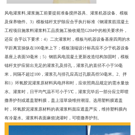
风电灌浆料,灌浆施工前要提前准备搅拌器具、灌浆机器设备、模板
及保养物件。3）模板锚杆支护除应合乎执行标准《钢灌浆筋混凝土
工程项目施浆料灌浆料工品质施工验收规范G204中的相关要求外，
还应 合乎以下要求：4）二次灌浆时，模板与机器设备基座四周的水
平距离宜操纵在100毫米上下；模板顶端设计标高应不少于机器设备
基座上表面50毫米；5）钢筋风电混凝土更新改造结构加固时，模板
锚杆支护应留出充足的灌浆孔及排孔，灌浆孔的直径不小于50毫
米，间隔不超过100，灌浆孔与排孔应高过孔眼高些50毫米。2、拌
和1）环氧胶泥灌浆原材料风电拌和时，应依照商品规定的需水量放
水。灌浆时，日平均气温不可小于5℃，灌浆完毕后一部分应立即喷
撒养护剂或遮盖塑料膜，盖上湿草袋维持潮湿。选用塑料膜遮盖
时，环氧胶泥灌浆原材料的表灌浆料面应遮盖严实，维持塑料膜内
有冷凝水。灌浆料表面麻烦浇灌时，可喷撒养护剂。