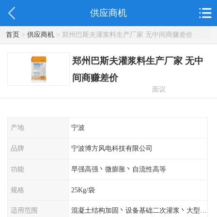
供应商机
首页
>
供应商机
> 郑州巴斯夫灌浆料生产厂家 无中间商赚差价
郑州巴斯夫灌浆料生产厂家 无中
间商赚差价
面议
产地
宁波
品牌
宁波博方风电科技有限公司
功能
早强高强丶微膨胀丶自流性高等
规格
25Kg/袋
适用范围
混凝土结构加固丶设备基础二次灌浆丶大型工程