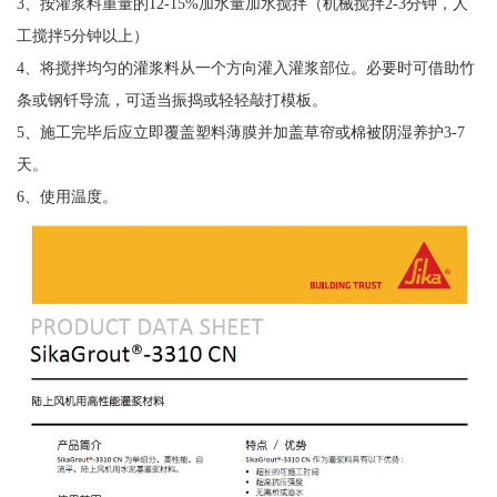
3、按灌浆料重量的12-15%加水量加水搅拌（机械搅拌2-3分钟，人
工搅拌5分钟以上）
4、将搅拌均匀的灌浆料从一个方向灌入灌浆部位。必要时可借助竹
条或钢钎导流，可适当振捣或轻轻敲打模板。
5、施工完毕后应立即覆盖塑料薄膜并加盖草帘或棉被阴湿养护3-7
天。
6、使用温度。