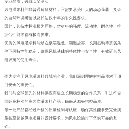
专业品质，铸就安全基石
风电灌浆料并非普通建筑材料，它需要承受巨大的动态荷载、复杂
的自然环境考验以及长达数十年的耐久性要求。
因此，其技术标准极为严格，对材料的强度、流动性、耐久性、抗
疲劳性能等都有极高要求。
优质的风电灌浆料能够在极端温差、潮湿盐雾、长期振动等恶劣条
件下保持性能稳定，确保风机基础的整体性与安全性，有效延长风
电设施的使用寿命。
作为专注于风电灌浆料领域的企业，我们深刻理解材料品质对于项
目安全的重要性。
我们与全球领先的材料供应商建立长期稳定的合作关系，引进符合
国际高标准的高强度灌浆料产品，确保从源头把控品质。
每一批产品都经过严格的质量检测与认证，确保其性能参数完全满
足甚至超越风电项目的设计要求，为风电设施打下坚实可靠的基
础。