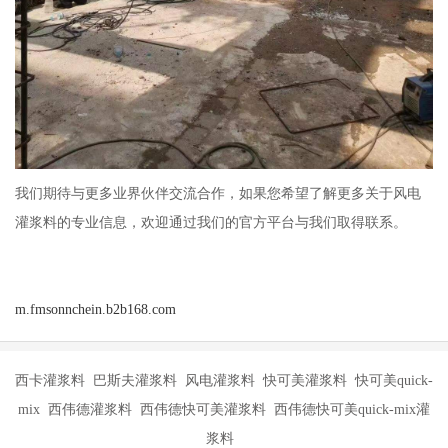
我们期待与更多业界伙伴交流合作，如果您希望了解更多关于风电
灌浆料的专业信息，欢迎通过我们的官方平台与我们取得联系。
m.fmsonnchein.b2b168.com
西卡灌浆料 巴斯夫灌浆料 风电灌浆料 快可美灌浆料 快可美quick-
mix 西伟德灌浆料 西伟德快可美灌浆料 西伟德快可美quick-mix灌
浆料