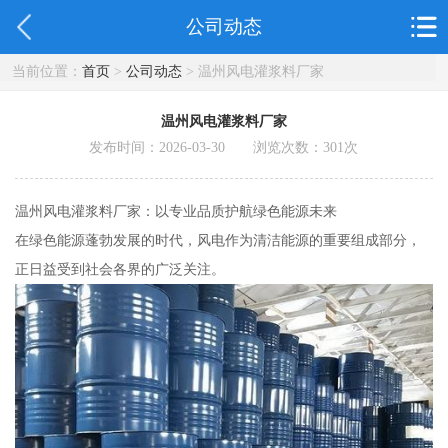
公司动态
当前位置：
首页
>
公司动态
> 温州风电灌浆料厂家
温州风电灌浆料厂家
发布时间：2026-03-30 浏览次数：
301
次
温州风电灌浆料厂家：以专业品质护航绿色能源未来
在绿色能源蓬勃发展的时代，风电作为清洁能源的重要组成部分，
正日益受到社会各界的广泛关注。