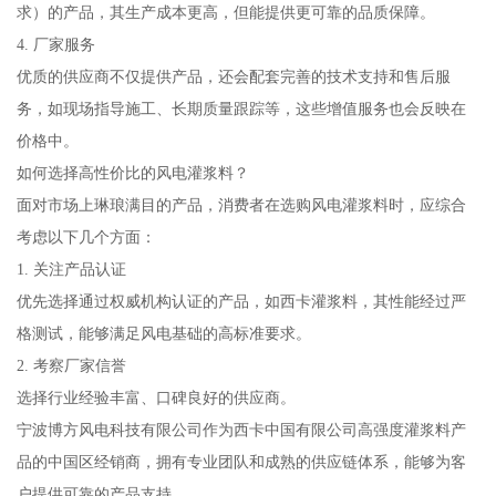
求）的产品，其生产成本更高，但能提供更可靠的品质保障。
4. 厂家服务
优质的供应商不仅提供产品，还会配套完善的技术支持和售后服
务，如现场指导施工、长期质量跟踪等，这些增值服务也会反映在
价格中。
如何选择高性价比的风电灌浆料？
面对市场上琳琅满目的产品，消费者在选购风电灌浆料时，应综合
考虑以下几个方面：
1. 关注产品认证
优先选择通过权威机构认证的产品，如西卡灌浆料，其性能经过严
格测试，能够满足风电基础的高标准要求。
2. 考察厂家信誉
选择行业经验丰富、口碑良好的供应商。
宁波博方风电科技有限公司作为西卡中国有限公司高强度灌浆料产
品的中国区经销商，拥有专业团队和成熟的供应链体系，能够为客
户提供可靠的产品支持。