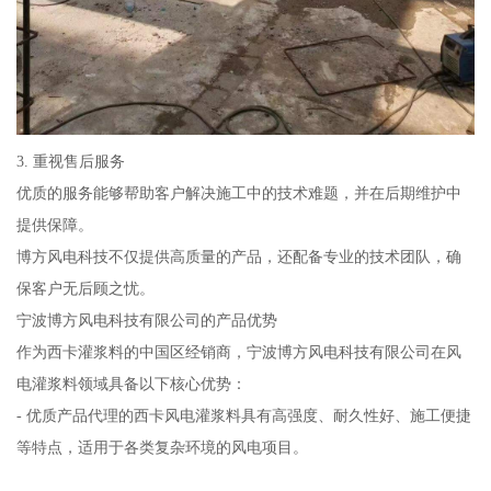
3. 重视售后服务
优质的服务能够帮助客户解决施工中的技术难题，并在后期维护中
提供保障。
博方风电科技不仅提供高质量的产品，还配备专业的技术团队，确
保客户无后顾之忧。
宁波博方风电科技有限公司的产品优势
作为西卡灌浆料的中国区经销商，宁波博方风电科技有限公司在风
电灌浆料领域具备以下核心优势：
- 优质产品代理的西卡风电灌浆料具有高强度、耐久性好、施工便捷
等特点，适用于各类复杂环境的风电项目。