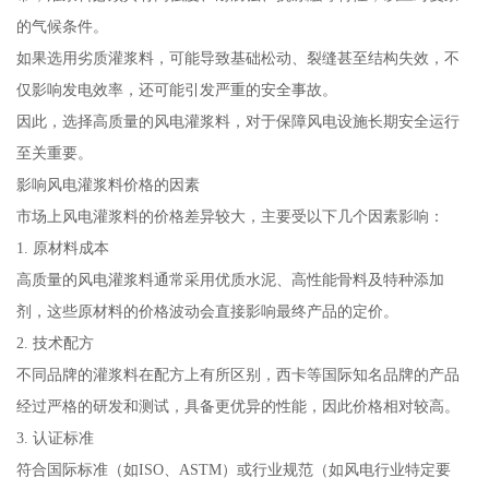
的气候条件。
如果选用劣质灌浆料，可能导致基础松动、裂缝甚至结构失效，不
仅影响发电效率，还可能引发严重的安全事故。
因此，选择高质量的风电灌浆料，对于保障风电设施长期安全运行
至关重要。
影响风电灌浆料价格的因素
市场上风电灌浆料的价格差异较大，主要受以下几个因素影响：
1. 原材料成本
高质量的风电灌浆料通常采用优质水泥、高性能骨料及特种添加
剂，这些原材料的价格波动会直接影响最终产品的定价。
2. 技术配方
不同品牌的灌浆料在配方上有所区别，西卡等国际知名品牌的产品
经过严格的研发和测试，具备更优异的性能，因此价格相对较高。
3. 认证标准
符合国际标准（如ISO、ASTM）或行业规范（如风电行业特定要