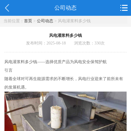
公司动态
当前位置：
首页
>
公司动态
> 风电灌浆料多少钱
风电灌浆料多少钱
发布时间：2025-08-18 浏览次数：
330
次
风电灌浆料多少钱——选择优质产品为风电安全保驾护航
引言
随着全球对可再生能源需求的不断增长，风电行业迎来了前所未有
的发展机遇。