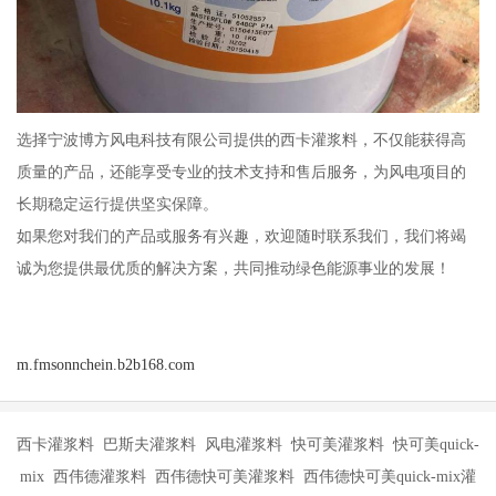
选择宁波博方风电科技有限公司提供的西卡灌浆料，不仅能获得高
质量的产品，还能享受专业的技术支持和售后服务，为风电项目的
长期稳定运行提供坚实保障。
如果您对我们的产品或服务有兴趣，欢迎随时联系我们，我们将竭
诚为您提供最优质的解决方案，共同推动绿色能源事业的发展！
m.fmsonnchein.b2b168.com
西卡灌浆料 巴斯夫灌浆料 风电灌浆料 快可美灌浆料 快可美quick-
mix 西伟德灌浆料 西伟德快可美灌浆料 西伟德快可美quick-mix灌