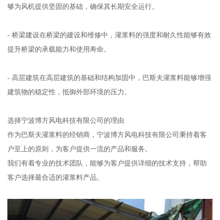
够为风机提供坚固的基础，确保其长期安全运行。
- 桥梁建设在桥梁的建设和维修中，灌浆料的强度和耐久性能够有效
提升桥梁的承载能力和使用寿命。
- 高层建筑在高层建筑的基础和结构加固中，巴斯夫灌浆料能够增强
建筑物的稳定性，抵御外部环境的压力。
选择宁波博方风电科技有限公司的理由
作为巴斯夫灌浆料的经销商，宁波博方风电科技有限公司秉持着客
户至上的原则，为客户提供一流的产品和服务。
我们有着专业的技术团队，能够为客户提供详细的技术支持，帮助
客户选择最合适的灌浆料产品。