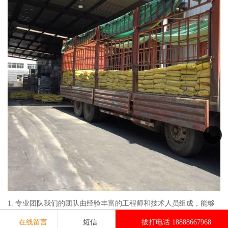
1. 专业团队我们的团队由经验丰富的工程师和技术人员组成，能够
为客户提供针对性强的技术支持和解决方案。
在线留言
短信
拔打电话 18888667968