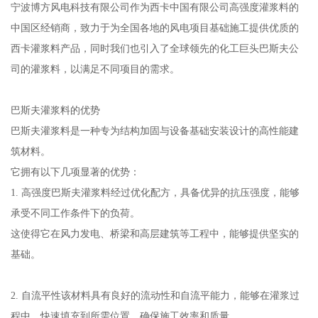
宁波博方风电科技有限公司作为西卡中国有限公司高强度灌浆料的
中国区经销商，致力于为全国各地的风电项目基础施工提供优质的
西卡灌浆料产品，同时我们也引入了全球领先的化工巨头巴斯夫公
司的灌浆料，以满足不同项目的需求。
巴斯夫灌浆料的优势
巴斯夫灌浆料是一种专为结构加固与设备基础安装设计的高性能建
筑材料。
它拥有以下几项显著的优势：
1. 高强度巴斯夫灌浆料经过优化配方，具备优异的抗压强度，能够
承受不同工作条件下的负荷。
这使得它在风力发电、桥梁和高层建筑等工程中，能够提供坚实的
基础。
2. 自流平性该材料具有良好的流动性和自流平能力，能够在灌浆过
程中，快速填充到所需位置，确保施工效率和质量。